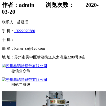
作者：admin 浏览次数：
2020-
03-20
联系人：苗经理
手 机：
13222970580
手 机：
邮 箱：Reiter_sz@126.com
地 址：苏州市吴中区横泾街道东太湖路2288号B栋
微信公众号
网站二维码