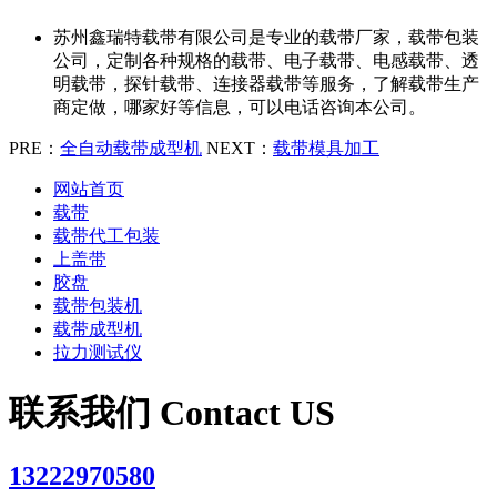
苏州鑫瑞特载带有限公司是专业的载带厂家，载带包装
公司，定制各种规格的载带、电子载带、电感载带、透
明载带，探针载带、连接器载带等服务，了解载带生产
商定做，哪家好等信息，可以电话咨询本公司。
PRE：
全自动载带成型机
NEXT：
载带模具加工
网站首页
载带
载带代工包装
上盖带
胶盘
载带包装机
载带成型机
拉力测试仪
联系我们
Contact US
13222970580